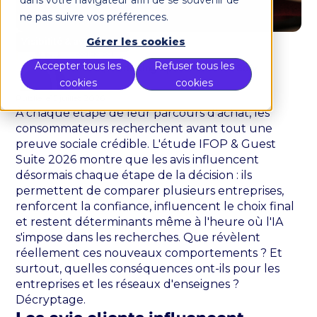
dans votre navigateur afin de se souvenir de
ne pas suivre vos préférences.
Gérer les cookies
Visibilité & avis clients
Rédigé par
Accepter tous les
Refuser tous les
Arthur, Marketing Specialist chez Sofy
cookies
cookies
Publié le
15 juillet 2026
À chaque étape de leur parcours d'achat, les
consommateurs recherchent avant tout une
preuve sociale crédible. L'étude IFOP & Guest
Suite 2026 montre que les avis influencent
désormais chaque étape de la décision : ils
permettent de comparer plusieurs entreprises,
renforcent la confiance, influencent le choix final
et restent déterminants même à l'heure où l'IA
s'impose dans les recherches. Que révèlent
réellement ces nouveaux comportements ? Et
surtout, quelles conséquences ont-ils pour les
entreprises et les réseaux d'enseignes ?
Décryptage.